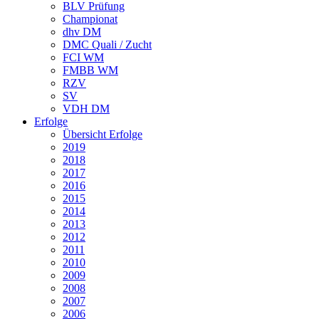
BLV Prüfung
Championat
dhv DM
DMC Quali / Zucht
FCI WM
FMBB WM
RZV
SV
VDH DM
Erfolge
Übersicht Erfolge
2019
2018
2017
2016
2015
2014
2013
2012
2011
2010
2009
2008
2007
2006