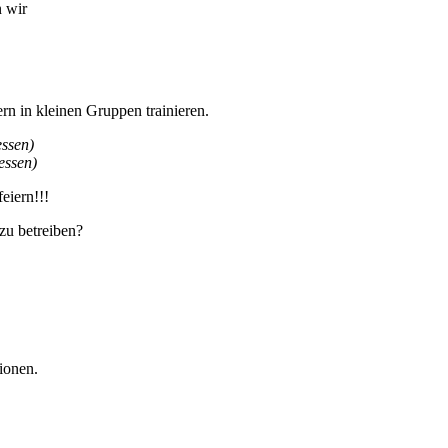
n wir
rn in kleinen Gruppen trainieren.
ssen)
essen)
eiern!!!
 zu betreiben?
ionen.