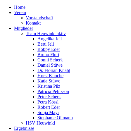
Home
Verein
Vorstandschaft
Kontakt
Mitglieder
Team Heuwinkl aktiv
Angelika Jell
Berti Jell
Bobby Eder
Bruno Fluri
Conni Scherk
Daniel Stüwe
Dr. Florian Knabl
Horst Knoche
Katja Stüwe
Kristina Pilz
Patricia Pehrsson
Peter Scherk
Petra Kössl
Robert Eder
Sonja Mayr
Stephanie Ollmann
HSV Heuwinkl
Ergebnisse