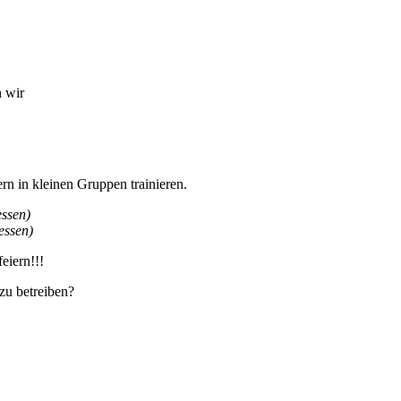
n wir
rn in kleinen Gruppen trainieren.
ssen)
essen)
eiern!!!
 zu betreiben?