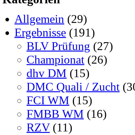
Allgemein
(29)
Ergebnisse
(191)
BLV Prüfung
(27)
Championat
(26)
dhv DM
(15)
DMC Quali / Zucht
(3
FCI WM
(15)
FMBB WM
(16)
RZV
(11)