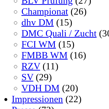
BLV Prüfung
(27)
Championat
(26)
dhv DM
(15)
DMC Quali / Zucht
(3
FCI WM
(15)
FMBB WM
(16)
RZV
(11)
SV
(29)
VDH DM
(20)
Impressionen
(22)