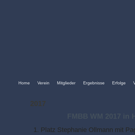
Home
Verein
Mitglieder
Ergebnisse
Erfolge
2017
FMBB WM 2017 in H
1. Platz Stephanie Ollmann mit P