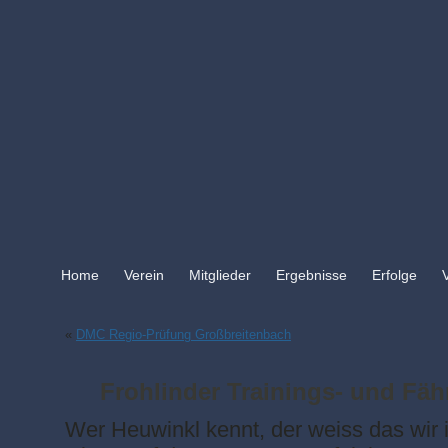
Home
Verein
Mitglieder
Ergebnisse
Erfolge
«
DMC Regio-Prüfung Großbreitenbach
Frohlinder Trainings- und Fäh
Wer Heuwinkl kennt, der weiss das wir 