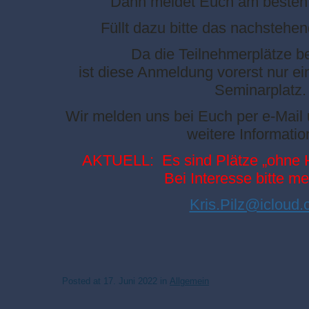
Dann meldet Euch am besten 
Füllt dazu bitte das nachstehe
Da die Teilnehmerplätze be
ist diese Anmeldung vorerst nur ei
Seminarplatz.
Wir melden uns bei Euch per e-Mail
weitere Informatio
AKTUELL: Es sind Plätze „ohne H
Bei Interesse bitte m
Kris.Pilz@icloud
Posted at
17. Juni 2022
in
Allgemein