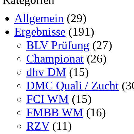
Allgemein
(29)
Ergebnisse
(191)
BLV Prüfung
(27)
Championat
(26)
dhv DM
(15)
DMC Quali / Zucht
(3
FCI WM
(15)
FMBB WM
(16)
RZV
(11)