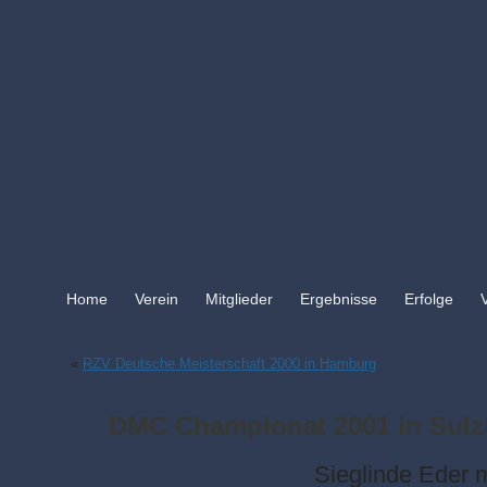
Home
Verein
Mitglieder
Ergebnisse
Erfolge
«
RZV Deutsche Meisterschaft 2000 in Hamburg
DMC Championat 2001 in Sulz
Sieglinde Eder m