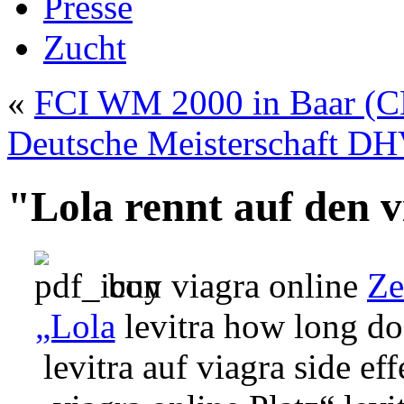
Presse
Zucht
«
FCI WM 2000 in Baar (
Deutsche Meisterschaft D
"Lola rennt auf den v
buy viagra online
Ze
„Lola
levitra how long doe
levitra
auf
viagra side eff