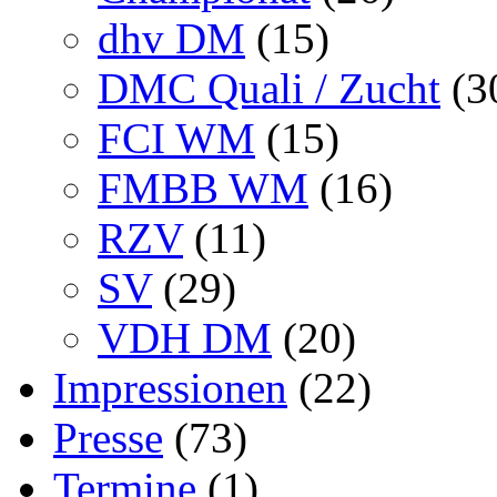
dhv DM
(15)
DMC Quali / Zucht
(3
FCI WM
(15)
FMBB WM
(16)
RZV
(11)
SV
(29)
VDH DM
(20)
Impressionen
(22)
Presse
(73)
Termine
(1)