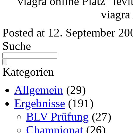
viagra online
Platz“
levi
viagra
Posted at
12. September 20
Suche
Kategorien
Allgemein
(29)
Ergebnisse
(191)
BLV Prüfung
(27)
Championat
(26)