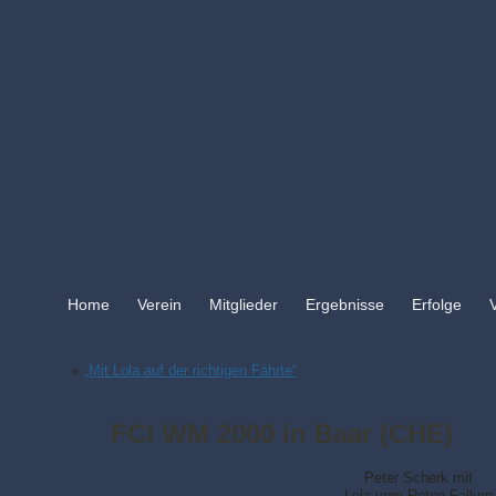
Home
Verein
Mitglieder
Ergebnisse
Erfolge
«
„Mit Lola auf der richtigen Fährte“
FCI WM 2000 in Baar (CHE)
Peter Scherk mit
Lola vom Roten Falken