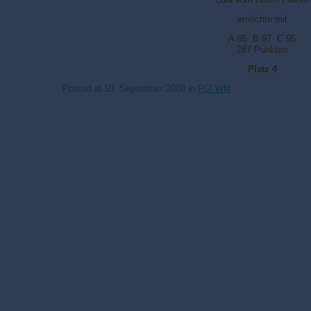
erreichte mit
A 95 B 97 C 95
287 Punkten
Platz 4
Posted at
10. September 2000
in
FCI WM