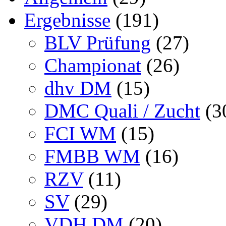
Ergebnisse
(191)
BLV Prüfung
(27)
Championat
(26)
dhv DM
(15)
DMC Quali / Zucht
(3
FCI WM
(15)
FMBB WM
(16)
RZV
(11)
SV
(29)
VDH DM
(20)