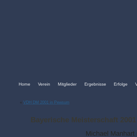
Home
Verein
Mitglieder
Ergebnisse
Erfolge
«
VDH DM 2001 in Pewsum
Bayerische Meisterschaft 2001
Michael Manhart 