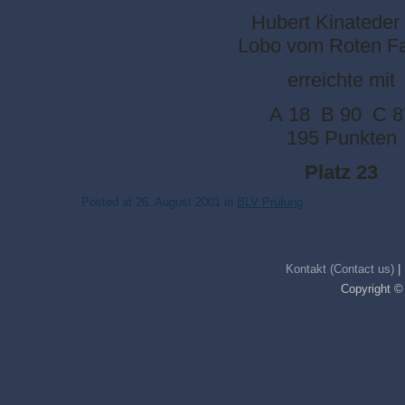
Hubert Kinateder 
Lobo vom Roten F
erreichte mit
A 18 B 90 C 8
195 Punkten
Platz 23
Posted at
26. August 2001
in
BLV Prüfung
Kontakt (Contact us)
|
Copyright ©