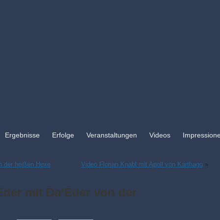
Ergebnisse
Erfolge
Veranstaltungen
Videos
Impression
n der heißen Hexe
Video Florian Knabl mit Apoll von Karthago
»
Eder mit Da’Eder von der