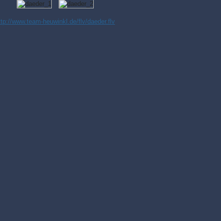
ttp://www.team-heuwinkl.de/flv/daeder.flv