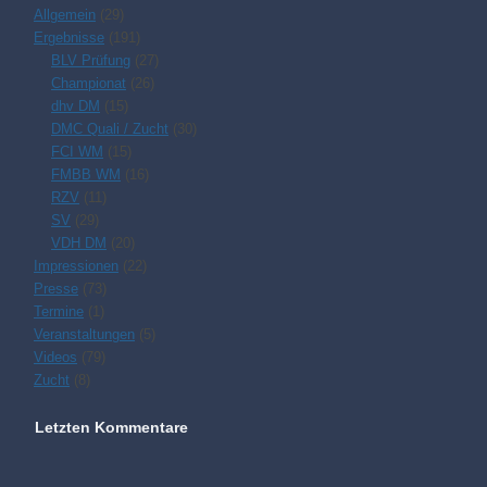
Allgemein
(29)
Ergebnisse
(191)
BLV Prüfung
(27)
Championat
(26)
dhv DM
(15)
DMC Quali / Zucht
(30)
FCI WM
(15)
FMBB WM
(16)
RZV
(11)
SV
(29)
VDH DM
(20)
Impressionen
(22)
Presse
(73)
Termine
(1)
Veranstaltungen
(5)
Videos
(79)
Zucht
(8)
Letzten Kommentare