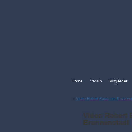
Home
Verein
Mitglieder
«
Video Robert Parak mit Buzz vo
Video Robert 
Brunnenstadt