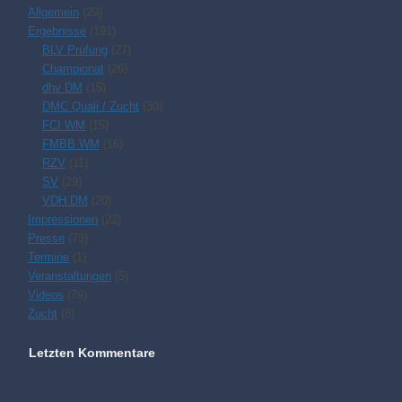
Allgemein
(29)
Ergebnisse
(191)
BLV Prüfung
(27)
Championat
(26)
dhv DM
(15)
DMC Quali / Zucht
(30)
FCI WM
(15)
FMBB WM
(16)
RZV
(11)
SV
(29)
VDH DM
(20)
Impressionen
(22)
Presse
(73)
Termine
(1)
Veranstaltungen
(5)
Videos
(79)
Zucht
(8)
Letzten Kommentare