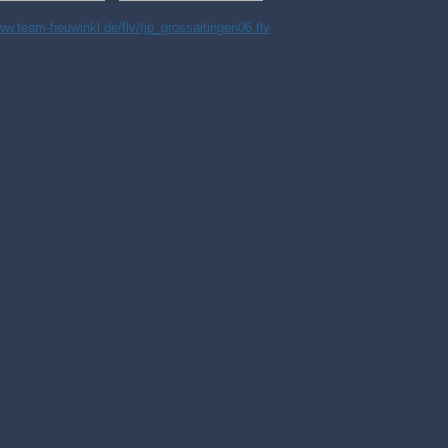
ww.team-heuwinkl.de/flv/fjp_grossaitingen06.flv