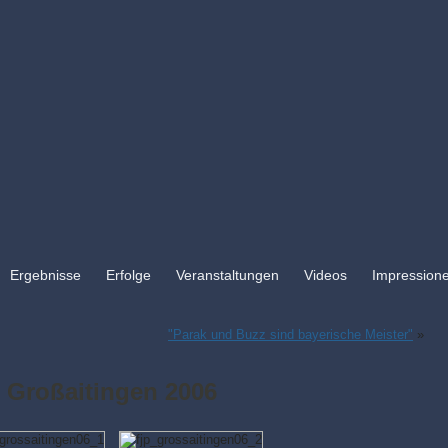
Ergebnisse
Erfolge
Veranstaltungen
Videos
Impression
"Parak und Buzz sind bayerische Meister"
»
 Großaitingen 2006