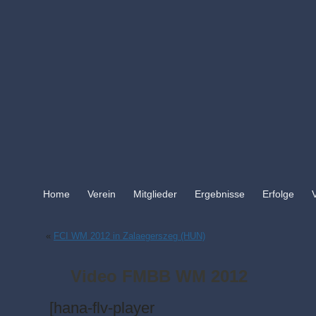
Home
Verein
Mitglieder
Ergebnisse
Erfolge
«
FCI WM 2012 in Zalaegerszeg (HUN)
Video FMBB WM 2012
[hana-flv-player video=“