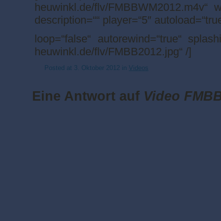
heuwinkl.de/flv/FMBBWM2012.m4v“ wi
description=““ player=“5″ autoload=“tru
loop=“false“ autorewind=“true“ splas
heuwinkl.de/flv/FMBB2012.jpg“ /]
Posted at
3. Oktober 2012
in
Videos
Eine Antwort auf
Video FMB