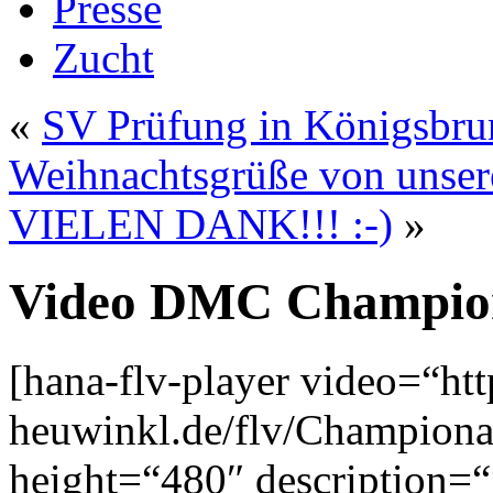
Presse
Zucht
«
SV Prüfung in Königsbru
Weihnachtsgrüße von unser
VIELEN DANK!!! :-)
»
Video DMC Champio
[hana-flv-player video=“ht
heuwinkl.de/flv/Champion
height=“480″ description=“