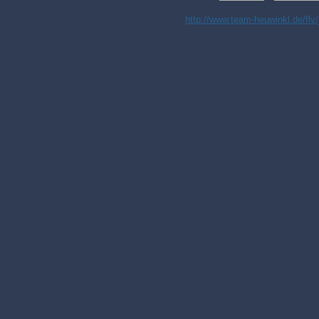
http://www.team-heuwinkl.de/flv/