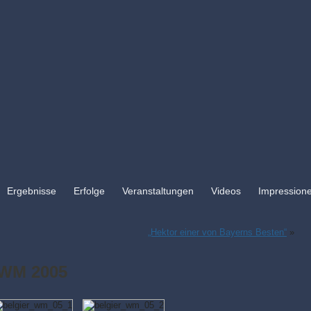
Ergebnisse
Erfolge
Veranstaltungen
Videos
Impression
„Hektor einer von Bayerns Besten“
»
 WM 2005