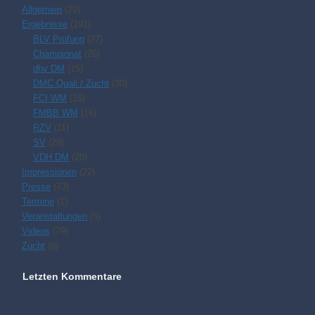
Allgemein
(29)
Ergebnisse
(191)
BLV Prüfung
(27)
Championat
(26)
dhv DM
(15)
DMC Quali / Zucht
(30)
FCI WM
(15)
FMBB WM
(16)
RZV
(11)
SV
(29)
VDH DM
(20)
Impressionen
(22)
Presse
(73)
Termine
(1)
Veranstaltungen
(5)
Videos
(79)
Zucht
(8)
Letzten Kommentare