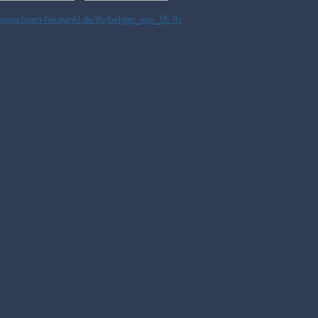
//www.team-heuwinkl.de/flv/belgier_wm_05.flv