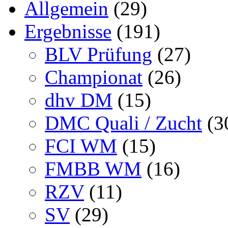
Allgemein
(29)
Ergebnisse
(191)
BLV Prüfung
(27)
Championat
(26)
dhv DM
(15)
DMC Quali / Zucht
(3
FCI WM
(15)
FMBB WM
(16)
RZV
(11)
SV
(29)