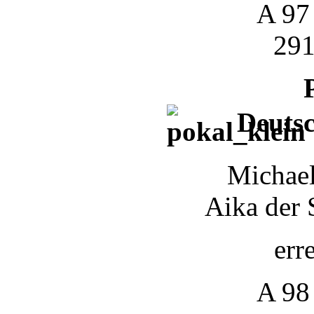
A 97
291
Deutsc
Michael
Aika der 
err
A 98