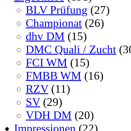
BLV Prüfung
(27)
Championat
(26)
dhv DM
(15)
DMC Quali / Zucht
(3
FCI WM
(15)
FMBB WM
(16)
RZV
(11)
SV
(29)
VDH DM
(20)
Impressionen
(22)