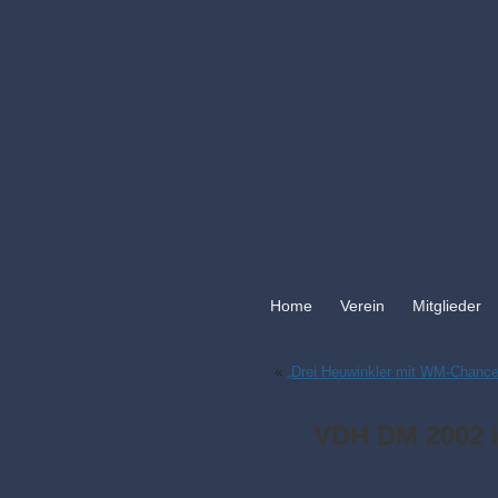
Home
Verein
Mitglieder
«
„Drei Heuwinkler mit WM-Chance
VDH DM 2002 i