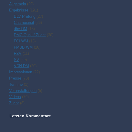
Allgemein
(29)
Ergebnisse
(191)
BLV Prüfung
(27)
Championat
(26)
dhv DM
(15)
DMC Quali / Zucht
(30)
FCI WM
(15)
FMBB WM
(16)
RZV
(11)
SV
(29)
VDH DM
(20)
Impressionen
(22)
Presse
(73)
Termine
(1)
Veranstaltungen
(5)
Videos
(79)
Zucht
(8)
Letzten Kommentare