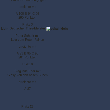
erreichte mit
A 100 B 94 C 96
290 Punkten
Platz 3
Deutscher Trize-Meister
Peter Scherk mit
Lola vom Roten Falken
erreichte mit
A 93 B 95 C 96
284 Punkten
Platz 8
Sieglinde Eder mit
Gipsy von den bösen Buben
erreichte mit
A 87
Platz 26