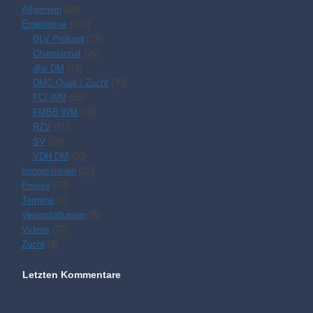
Allgemein
(29)
Ergebnisse
(191)
BLV Prüfung
(27)
Championat
(26)
dhv DM
(15)
DMC Quali / Zucht
(30)
FCI WM
(15)
FMBB WM
(16)
RZV
(11)
SV
(29)
VDH DM
(20)
Impressionen
(22)
Presse
(73)
Termine
(1)
Veranstaltungen
(5)
Videos
(79)
Zucht
(8)
Letzten Kommentare