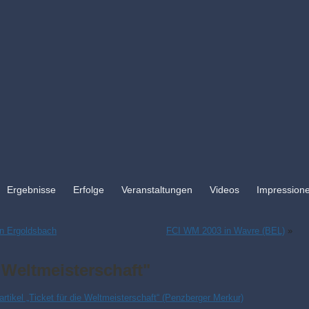
Ergebnisse
Erfolge
Veranstaltungen
Videos
Impression
in Ergoldsbach
FCI WM 2003 in Wavre (BEL)
»
e Weltmeisterschaft"
artikel „Ticket für die Weltmeisterschaft“ (Penzberger Merkur)