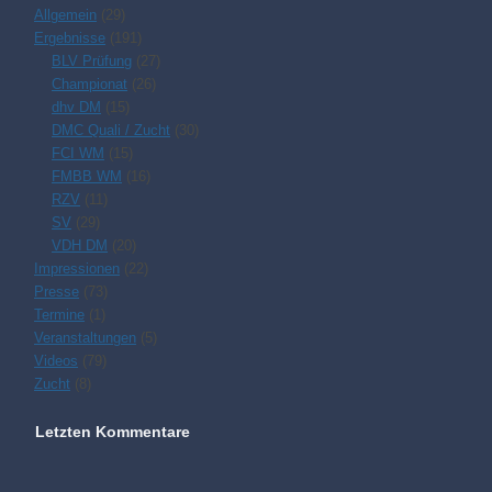
Allgemein
(29)
Ergebnisse
(191)
BLV Prüfung
(27)
Championat
(26)
dhv DM
(15)
DMC Quali / Zucht
(30)
FCI WM
(15)
FMBB WM
(16)
RZV
(11)
SV
(29)
VDH DM
(20)
Impressionen
(22)
Presse
(73)
Termine
(1)
Veranstaltungen
(5)
Videos
(79)
Zucht
(8)
Letzten Kommentare