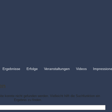
Ergebnisse
Erfolge
Veranstaltungen
Videos
Impression
en
ite konnte nicht gefunden werden. Vielleicht hilft die Suchfunktion ein
Ergebnis zu finden.