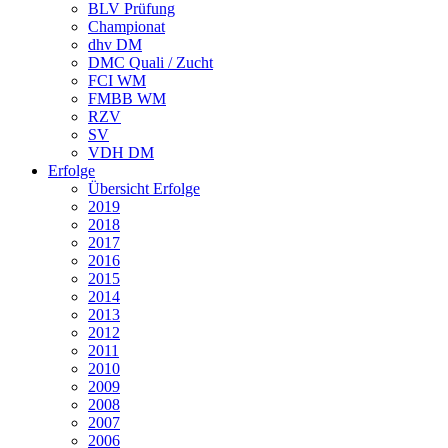
BLV Prüfung
Championat
dhv DM
DMC Quali / Zucht
FCI WM
FMBB WM
RZV
SV
VDH DM
Erfolge
Übersicht Erfolge
2019
2018
2017
2016
2015
2014
2013
2012
2011
2010
2009
2008
2007
2006