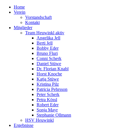
Home
Verein
Vorstandschaft
Kontakt
Mitglieder
Team Heuwinkl aktiv
Angelika Jell
Berti Jell
Bobby Eder
Bruno Fluri
Conni Scherk
Daniel Stüwe
Dr. Florian Knabl
Horst Knoche
Katja Stüwe
Kristina Pilz
Patricia Pehrsson
Peter Scherk
Petra Kössl
Robert Eder
Sonja Mayr
Stephanie Ollmann
HSV Heuwinkl
Ergebnisse