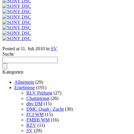
Posted at
11. Juli 2010
in
SV
Suche
Kategorien
Allgemein
(29)
Ergebnisse
(191)
BLV Prüfung
(27)
Championat
(26)
dhv DM
(15)
DMC Quali / Zucht
(30)
FCI WM
(15)
FMBB WM
(16)
RZV
(11)
SV
(29)