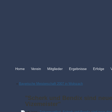
Home
Verein
Mitglieder
Ergebnisse
Erfolge
«
Bayerische Meisterschaft 2007 in Wolnzach
"Scherk und Bendix sind neu
Vizemeister"
Zeitungsartikel „Scherk und Bendix sind neue deu