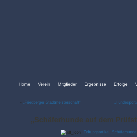
Home
Verein
Mitglieder
Ergebnisse
Erfolge
«
„Friedberger Stadtmeisterschaft“
„Hundesportv
„Schäferhunde auf dem Prüfs
Zeitungsartikel „Schäferhunde