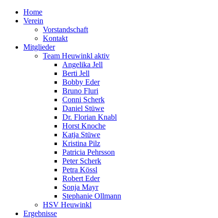
Home
Verein
Vorstandschaft
Kontakt
Mitglieder
Team Heuwinkl aktiv
Angelika Jell
Berti Jell
Bobby Eder
Bruno Fluri
Conni Scherk
Daniel Stüwe
Dr. Florian Knabl
Horst Knoche
Katja Stüwe
Kristina Pilz
Patricia Pehrsson
Peter Scherk
Petra Kössl
Robert Eder
Sonja Mayr
Stephanie Ollmann
HSV Heuwinkl
Ergebnisse