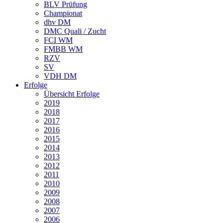
BLV Prüfung
Championat
dhv DM
DMC Quali / Zucht
FCI WM
FMBB WM
RZV
SV
VDH DM
Erfolge
Übersicht Erfolge
2019
2018
2017
2016
2015
2014
2013
2012
2011
2010
2009
2008
2007
2006