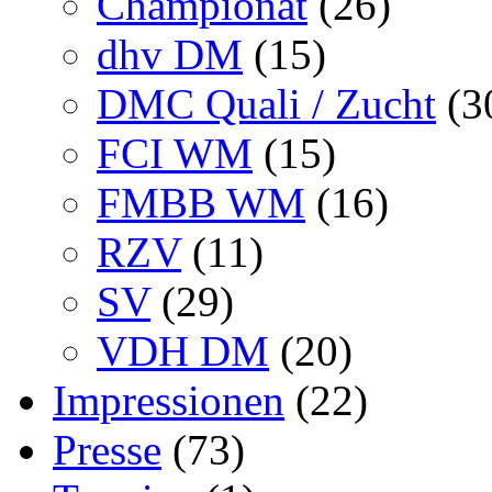
Championat
(26)
dhv DM
(15)
DMC Quali / Zucht
(3
FCI WM
(15)
FMBB WM
(16)
RZV
(11)
SV
(29)
VDH DM
(20)
Impressionen
(22)
Presse
(73)