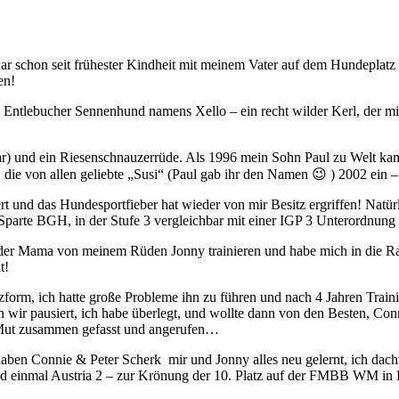
schon seit frühester Kindheit mit meinem Vater auf dem Hundeplatz in
en!
 Entlebucher Sennenhund namens Xello – ein recht wilder Kerl, der m
war) und ein Riesenschnauzerrüde. Als 1996 mein Sohn Paul zu Welt kam
ie von allen geliebte „Susi“ (Paul gab ihr den Namen 😉 ) 2002 ein – 
ert und das Hundesportfieber hat wieder von mir Besitz ergriffen! Natür
e Sparte BGH, in der Stufe 3 vergleichbar mit einer IGP 3 Unterordnung
it der Mama von meinem Rüden Jonny trainieren und habe mich in die R
t!
orm, ich hatte große Probleme ihn zu führen und nach 4 Jahren Trainin
wir pausiert, ich habe überlegt, und wollte dann von den Besten, Conn
n Mut zusammen gefasst und angerufen…
s haben Connie & Peter Scherk
mir und Jonny alles neu gelernt, ich dac
nd einmal Austria 2 – zur Krönung der 10. Platz auf der FMBB WM in H