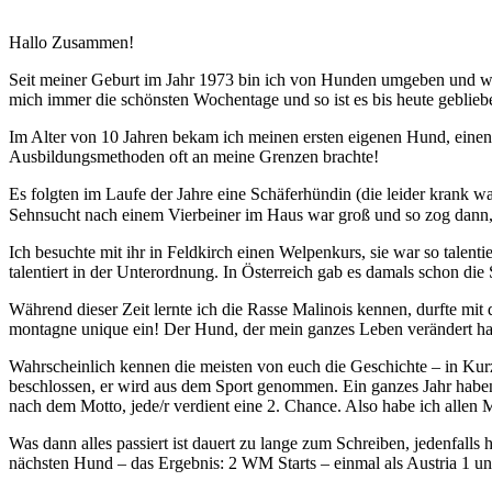
Hallo Zusammen!
Seit meiner Geburt im Jahr 1973 bin ich von Hunden umgeben und war 
mich immer die schönsten Wochentage und so ist es bis heute geblieb
Im Alter von 10 Jahren bekam ich meinen ersten eigenen Hund, einen
Ausbildungsmethoden oft an meine Grenzen brachte!
Es folgten im Laufe der Jahre eine Schäferhündin (die leider krank 
Sehnsucht nach einem Vierbeiner im Haus war groß und so zog dann, d
Ich besuchte mit ihr in Feldkirch einen Welpenkurs, sie war so talenti
talentiert in der Unterordnung. In Österreich gab es damals schon di
Während dieser Zeit lernte ich die Rasse Malinois kennen, durfte m
montagne unique ein! Der Hund, der mein ganzes Leben verändert ha
Wahrscheinlich kennen die meisten von euch die Geschichte – in Kurzf
beschlossen, er wird aus dem Sport genommen. Ein ganzes Jahr haben 
nach dem Motto, jede/r verdient eine 2. Chance. Also habe ich alle
Was dann alles passiert ist dauert zu lange zum Schreiben, jedenfall
nächsten Hund – das Ergebnis: 2 WM Starts – einmal als Austria 1 u