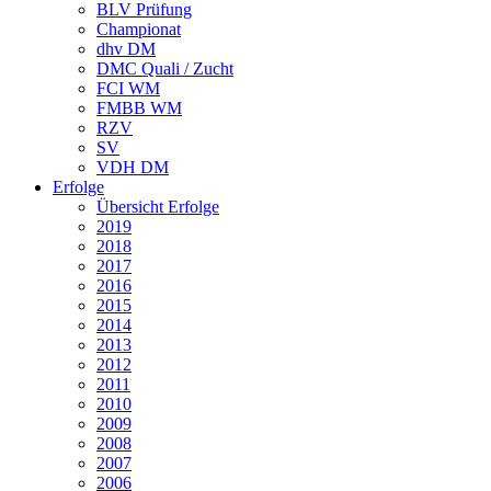
BLV Prüfung
Championat
dhv DM
DMC Quali / Zucht
FCI WM
FMBB WM
RZV
SV
VDH DM
Erfolge
Übersicht Erfolge
2019
2018
2017
2016
2015
2014
2013
2012
2011
2010
2009
2008
2007
2006