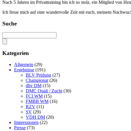
Nach 5 Jahren im Privattraining bin ich so stolz, ein Mitglied von H
Ich freue mich auf eine wundervolle Zeit mit euch, meinem Nachwuch
Suche
Kategorien
Allgemein
(29)
Ergebnisse
(191)
BLV Prüfung
(27)
Championat
(26)
dhv DM
(15)
DMC Quali / Zucht
(30)
FCI WM
(15)
FMBB WM
(16)
RZV
(11)
SV
(29)
VDH DM
(20)
Impressionen
(22)
Presse
(73)