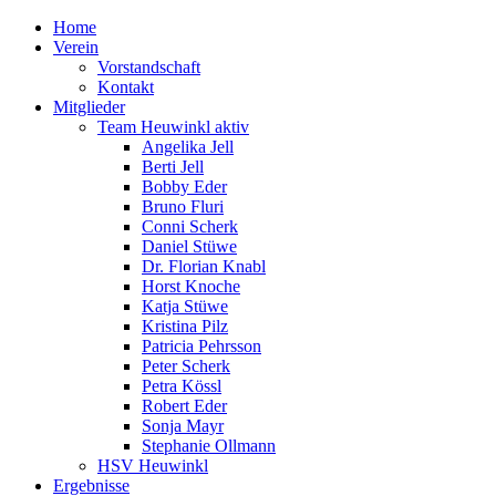
Home
Verein
Vorstandschaft
Kontakt
Mitglieder
Team Heuwinkl aktiv
Angelika Jell
Berti Jell
Bobby Eder
Bruno Fluri
Conni Scherk
Daniel Stüwe
Dr. Florian Knabl
Horst Knoche
Katja Stüwe
Kristina Pilz
Patricia Pehrsson
Peter Scherk
Petra Kössl
Robert Eder
Sonja Mayr
Stephanie Ollmann
HSV Heuwinkl
Ergebnisse