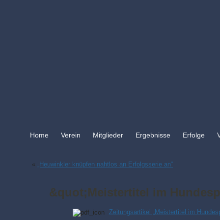
Home
Verein
Mitglieder
Ergebnisse
Erfolge
«
„Heuwinkler knüpfen nahtlos an Erfolgsserie an“
&quot;Meistertitel im Hundes
Zeitungsartikel „Meistertitel im Hundes