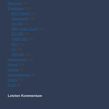
Allgemein
(29)
Ergebnisse
(191)
BLV Prüfung
(27)
Championat
(26)
dhv DM
(15)
DMC Quali / Zucht
(30)
FCI WM
(15)
FMBB WM
(16)
RZV
(11)
SV
(29)
VDH DM
(20)
Impressionen
(22)
Presse
(73)
Termine
(1)
Veranstaltungen
(5)
Videos
(79)
Zucht
(8)
Letzten Kommentare