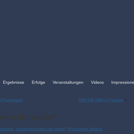
Ergebnisse
Erfolge
Veranstaltungen
Videos
Impression
f Punktejagd“
VDH DM 1999 in Pewsum
»
rein übt wieder“
gsartikel „Hundesportverein übt wieder“ (Penzberger Merkur)