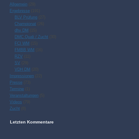
Allgemein
(29)
Ergebnisse
(191)
BLV Prüfung
(27)
Championat
(26)
dhv DM
(15)
DMC Quali / Zucht
(30)
FCI WM
(15)
FMBB WM
(16)
RZV
(11)
SV
(29)
VDH DM
(20)
Impressionen
(22)
Presse
(73)
Termine
(1)
Veranstaltungen
(5)
Videos
(79)
Zucht
(8)
Letzten Kommentare