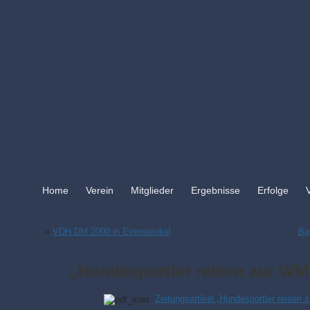
Home
Verein
Mitglieder
Ergebnisse
Erfolge
«
VDH DM 2000 in Everswinkel
Ba
„Hundesportler reisen zur WM
Zeitungsartikel „Hundesportler reisen