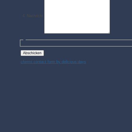
Nachricht:
cforms
contact form by delicious:days