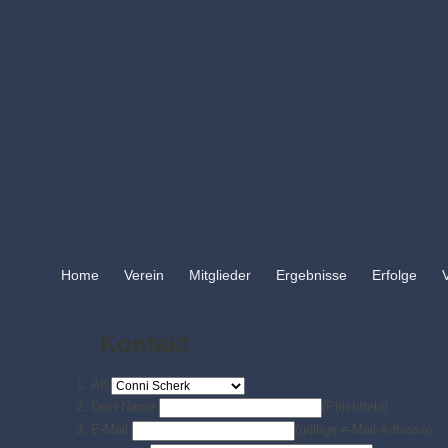
Home
Verein
Mitglieder
Ergebnisse
Erfolge
Kontakt
An:
Dein Name:
(Pflichtfeld)
E-Mail:
(gültige e-Mail-Adresse)