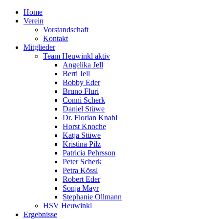
Home
Verein
Vorstandschaft
Kontakt
Mitglieder
Team Heuwinkl aktiv
Angelika Jell
Berti Jell
Bobby Eder
Bruno Fluri
Conni Scherk
Daniel Stüwe
Dr. Florian Knabl
Horst Knoche
Katja Stüwe
Kristina Pilz
Patricia Pehrsson
Peter Scherk
Petra Kössl
Robert Eder
Sonja Mayr
Stephanie Ollmann
HSV Heuwinkl
Ergebnisse