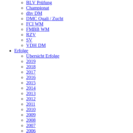
BLV Prüfung
Championat
dhv DM
DMC Quali / Zucht
FCI WM
FMBB WM
RZV
SV
VDH DM
Erfolge
Übersicht Erfolge
2019
2018
2017
2016
2015
2014
2013
2012
2011
2010
2009
2008
2007
2006