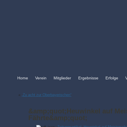
Home
Verein
Mitglieder
Ergebnisse
Erfolge
«
„Zu acht zur Oberbayerischen“
&amp;quot;Heuwinkel auf Meis
Fährte&amp;quot;
Zeitungsartikel „Heuwinkel auf Meistersch