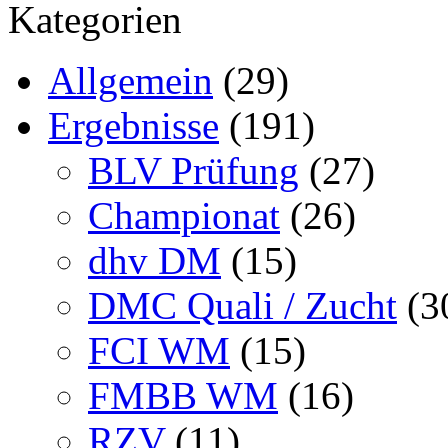
Kategorien
Allgemein
(29)
Ergebnisse
(191)
BLV Prüfung
(27)
Championat
(26)
dhv DM
(15)
DMC Quali / Zucht
(3
FCI WM
(15)
FMBB WM
(16)
RZV
(11)