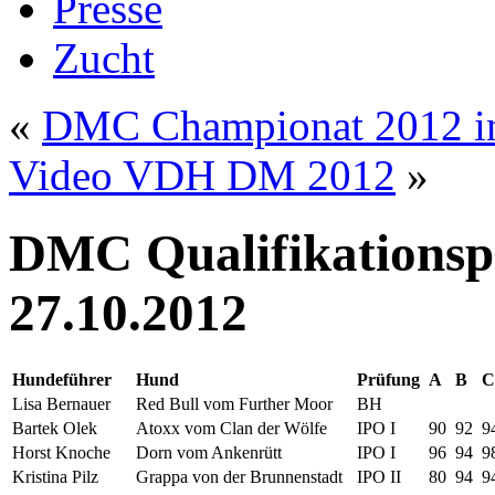
Presse
Zucht
«
DMC Championat 2012 in
Video VDH DM 2012
»
DMC Qualifikationsp
27.10.2012
Hundeführer
Hund
Prüfung
A
B
C
Lisa Bernauer
Red Bull vom Further Moor
BH
Bartek Olek
Atoxx vom Clan der Wölfe
IPO I
90
92
9
Horst Knoche
Dorn vom Ankenrütt
IPO I
96
94
9
Kristina Pilz
Grappa von der Brunnenstadt
IPO II
80
94
9