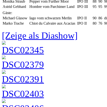
Monika Straub
Pepper vom Further Moor
IPO III
88
90
9
Astrid Gebhard
Hombre vom Parchimer Land
IPO III
95
95
9
Gäste:
Michael Glasow
Iago vom schwarzen Merlin
IPO II
90
86
di
Marko Trache
Chiot du Calvaire aux Acacias
IPO II
80
76
9
[Zeige als Diashow]