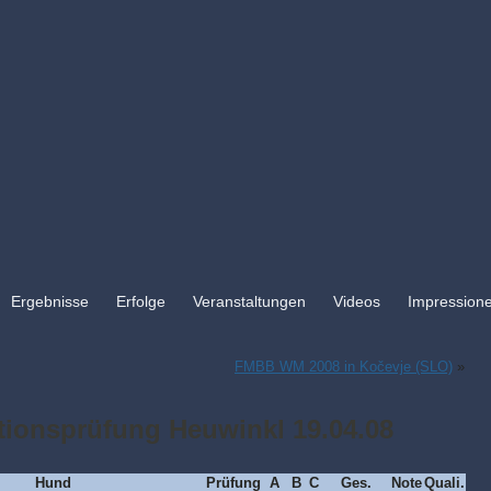
Ergebnisse
Erfolge
Veranstaltungen
Videos
Impression
FMBB WM 2008 in Kočevje (SLO)
»
tionsprüfung Heuwinkl 19.04.08
Hund
Prüfung
A
B
C
Ges.
Note
Quali.