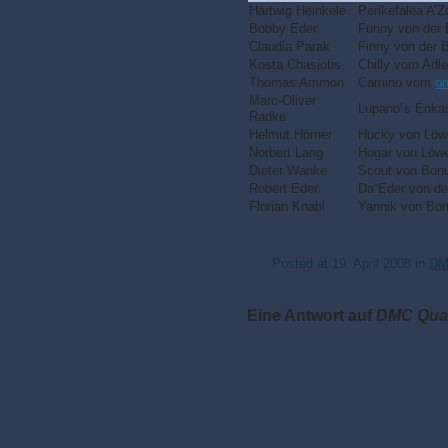
Hartwig Heinkele
Perikefalea A’Z
Bobby Eder
Funny von der 
Claudia Parak
Finny von der 
Kosta Chasiotis
Chilly vom Adl
Thomas Ammon
Camino vom
on
Marc-Oliver
Lupano´s Enka
Radke
Helmut Hörner
Hucky von Löw
Norbert Lang
Hogar von Löwe
Dieter Wanke
Scout von Bon
Robert Eder
Da“Eder von de
Florian Knabl
Yannik von Bo
Posted at
19. April 2008
in
DM
Eine Antwort auf
DMC Qual