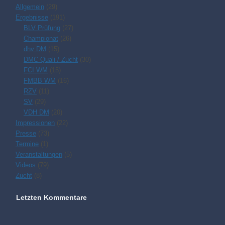
Allgemein
(29)
Ergebnisse
(191)
BLV Prüfung
(27)
Championat
(26)
dhv DM
(15)
DMC Quali / Zucht
(30)
FCI WM
(15)
FMBB WM
(16)
RZV
(11)
SV
(29)
VDH DM
(20)
Impressionen
(22)
Presse
(73)
Termine
(1)
Veranstaltungen
(5)
Videos
(79)
Zucht
(8)
Letzten Kommentare