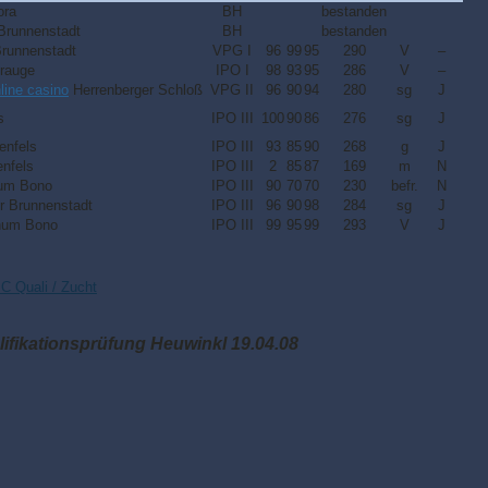
ora
BH
bestanden
Brunnenstadt
BH
bestanden
Brunnenstadt
VPG I
96
99
95
290
V
–
erauge
IPO I
98
93
95
286
V
–
line casino
Herrenberger Schloß
VPG II
96
90
94
280
sg
J
s
IPO III
100
90
86
276
sg
J
enfels
IPO III
93
85
90
268
g
J
nfels
IPO III
2
85
87
169
m
N
um Bono
IPO III
90
70
70
230
befr.
N
r Brunnenstadt
IPO III
96
90
98
284
sg
J
num Bono
IPO III
99
95
99
293
V
J
C Quali / Zucht
ifikationsprüfung Heuwinkl 19.04.08