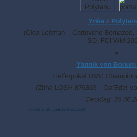
Ynka z Polyta
(Clea Leitman – Cartovche Bomazde, 
SD, FCI WM 200
&
Yannik von Bonum
Helferpokal DMC Championa
(Zitha LOSH 876863 – Da’Eder vo
Decktag: 25.06.2
Posted at
30. Juni 2009
in
Zucht