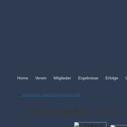
Home
Verein
Mitglieder
Ergebnisse
Erfolge
«
„Heuwinkler setzen Erfolgsserie fort“
DMC Deckmeldung „G-Wurf v. 