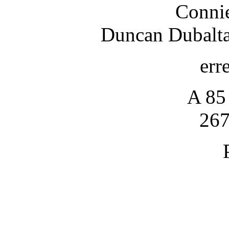
Connie
Duncan Dubalta
err
A 85
267