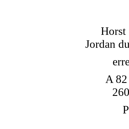
Horst
Jordan d
err
A 82
260
P