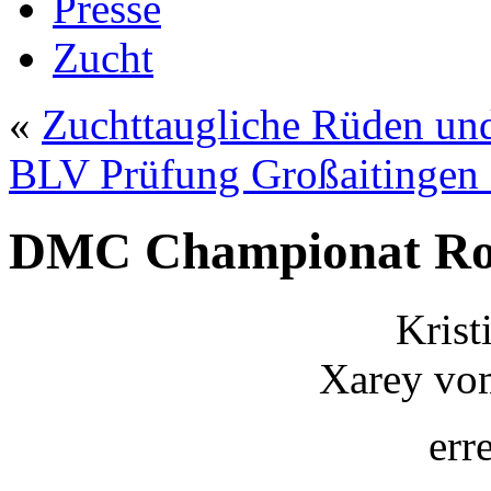
Presse
Zucht
«
Zuchttaugliche Rüden un
BLV Prüfung Großaitingen
DMC Championat Rot
Krist
Xarey vo
err