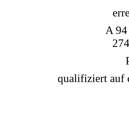
err
A 94
274
qualifiziert a