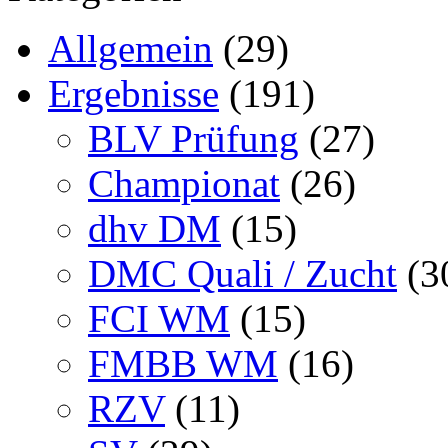
Allgemein
(29)
Ergebnisse
(191)
BLV Prüfung
(27)
Championat
(26)
dhv DM
(15)
DMC Quali / Zucht
(3
FCI WM
(15)
FMBB WM
(16)
RZV
(11)