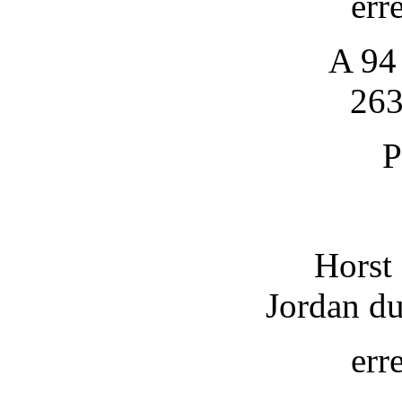
err
A 94
26
P
Horst
Jordan d
err