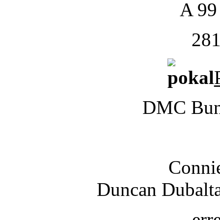
A 99
281
DMC Bund
Connie
Duncan Dubalta
err