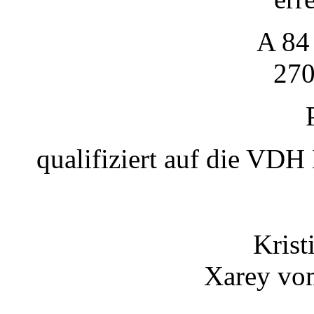
A 84
270
qualifiziert auf die 
Krist
Xarey vo