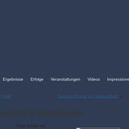
Ergebnisse
Erfolge
Veranstaltungen
Videos
Impression
 Pokal“
„Tierischer Eintrag ins Goldene Buch“
»
at 2009 in Waldmünchen
Peter Scherk mit