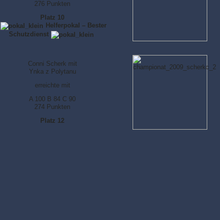
276 Punkten
Platz 10
Helferpokal – Bester
Schutzdienst
Conni Scherk mit
Ynka z Polytanu
erreichte mit
A 100 B 84 C 90
274 Punkten
Platz 12