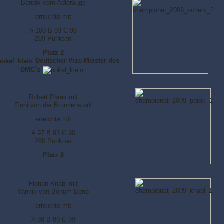
Bendix vom Adlerauge
erreichte mit
A 100 B 93 C 96
289 Punkten
Platz 2
Deutscher Vize-Meister des
DMC`s
Robert Parak mit
Finni von der Brunnenstadt
erreichte mit
A 97 B 93 C 90
280 Punkten
Platz 8
Florian Knabl mit
Yannik von Bonum Bono
erreichte mit
A 88 B 89 C 99