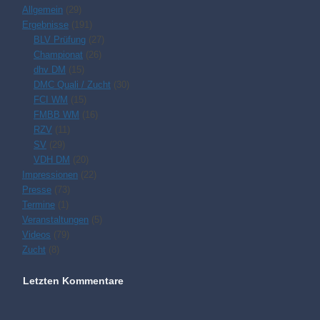
Allgemein
(29)
Ergebnisse
(191)
BLV Prüfung
(27)
Championat
(26)
dhv DM
(15)
DMC Quali / Zucht
(30)
FCI WM
(15)
FMBB WM
(16)
RZV
(11)
SV
(29)
VDH DM
(20)
Impressionen
(22)
Presse
(73)
Termine
(1)
Veranstaltungen
(5)
Videos
(79)
Zucht
(8)
Letzten Kommentare