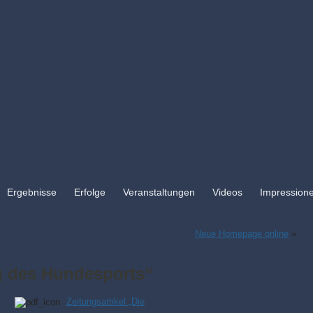
Ergebnisse
Erfolge
Veranstaltungen
Videos
Impression
Neue Homepage online
»
g des Hundesports“
Zeitungsartikel „Die