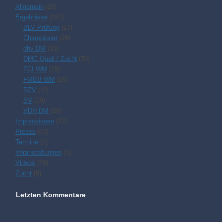
Allgemein
(29)
Ergebnisse
(191)
BLV Prüfung
(27)
Championat
(26)
dhv DM
(15)
DMC Quali / Zucht
(30)
FCI WM
(15)
FMBB WM
(16)
RZV
(11)
SV
(29)
VDH DM
(20)
Impressionen
(22)
Presse
(73)
Termine
(1)
Veranstaltungen
(5)
Videos
(79)
Zucht
(8)
Letzten Kommentare