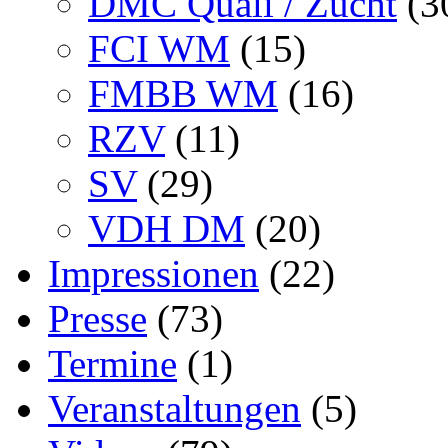
DMC Quali / Zucht
(3
FCI WM
(15)
FMBB WM
(16)
RZV
(11)
SV
(29)
VDH DM
(20)
Impressionen
(22)
Presse
(73)
Termine
(1)
Veranstaltungen
(5)