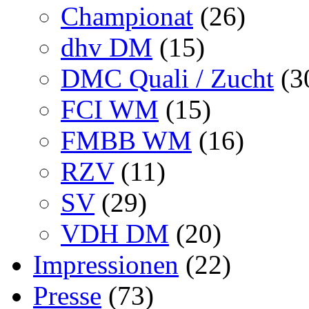
Championat
(26)
dhv DM
(15)
DMC Quali / Zucht
(3
FCI WM
(15)
FMBB WM
(16)
RZV
(11)
SV
(29)
VDH DM
(20)
Impressionen
(22)
Presse
(73)