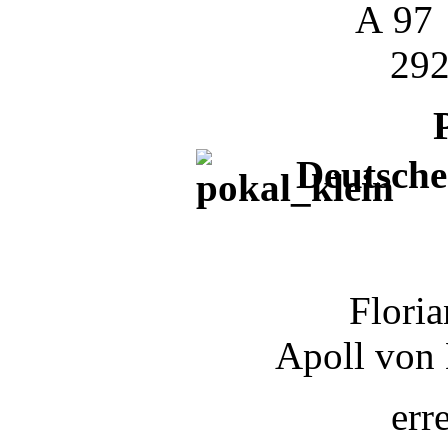
A 97
292
Deutsche
Flori
Apoll von
err