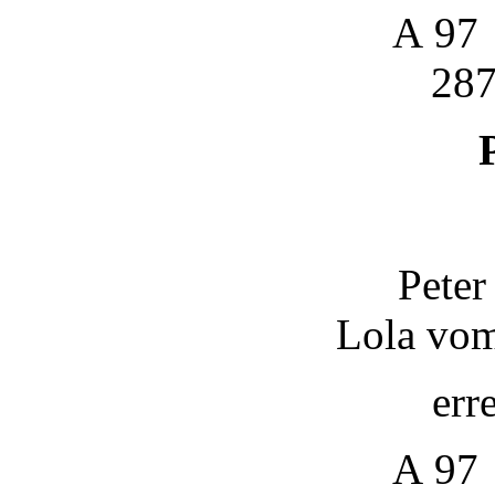
A 97
287
Peter
Lola vom
err
A 97