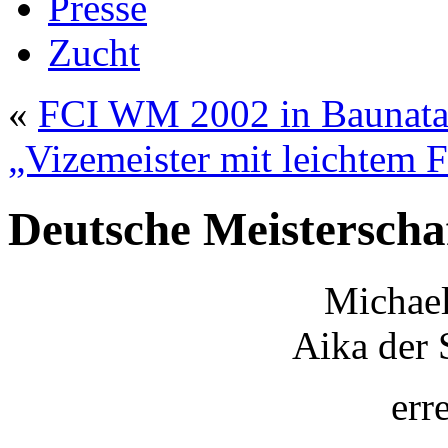
Presse
Zucht
«
FCI WM 2002 in Baunata
„Vizemeister mit leichtem F
Deutsche Meistersch
Michael
Aika der 
err