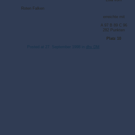
Roten Falken
erreichte mit
A 97 B 89 C 96
282 Punkten
Platz 10
Posted at
27. September 1998
in
dhv DM