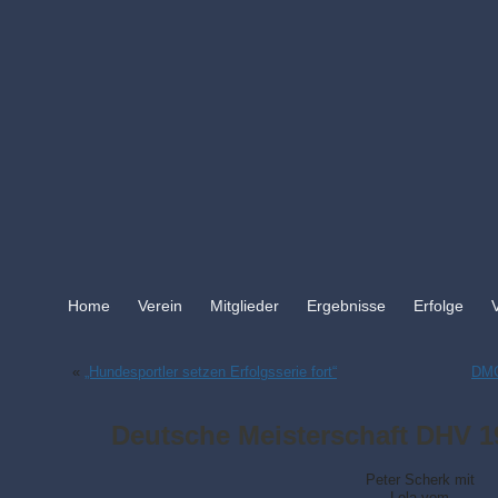
Home
Verein
Mitglieder
Ergebnisse
Erfolge
«
„Hundesportler setzen Erfolgsserie fort“
DMC
Deutsche Meisterschaft DHV 1
Peter Scherk mit
Lola vom