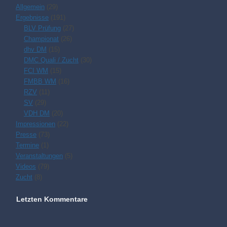
Allgemein
(29)
Ergebnisse
(191)
BLV Prüfung
(27)
Championat
(26)
dhv DM
(15)
DMC Quali / Zucht
(30)
FCI WM
(15)
FMBB WM
(16)
RZV
(11)
SV
(29)
VDH DM
(20)
Impressionen
(22)
Presse
(73)
Termine
(1)
Veranstaltungen
(5)
Videos
(79)
Zucht
(8)
Letzten Kommentare