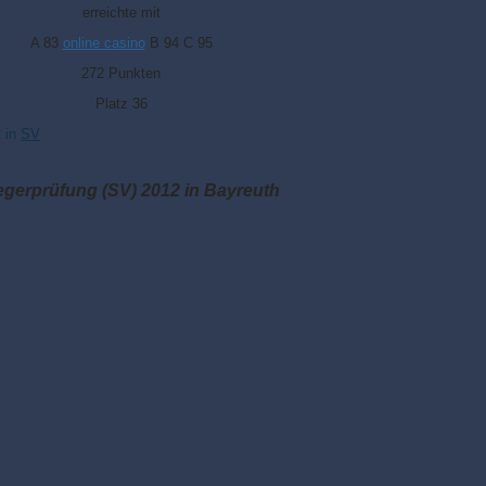
erreichte mit
A 83
online casino
B 94 C 95
272 Punkten
Platz 36
2
in
SV
gerprüfung (SV) 2012 in Bayreuth