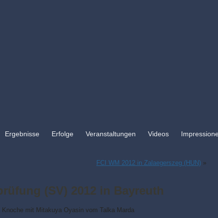
Ergebnisse
Erfolge
Veranstaltungen
Videos
Impression
FCI WM 2012 in Zalaegerszeg (HUN)
»
rüfung (SV) 2012 in Bayreuth
 Knoche mit Mitakuya Oyasin vom Talka Marda