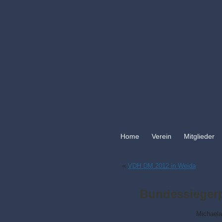
Home
Verein
Mitglieder
«
VDH DM 2012 in Weida
Bundessiegerp
Michaela