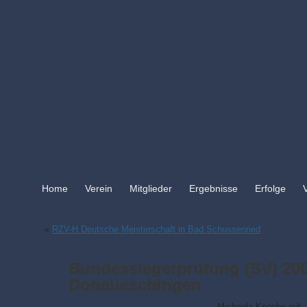
Home
Verein
Mitglieder
Ergebnisse
Erfolge
«
RZV-H Deutsche Meisterschaft in Bad Schussenried
Bundessiegerprüfung (SV) 200
Donaueschingen
Michaela Knoche mit