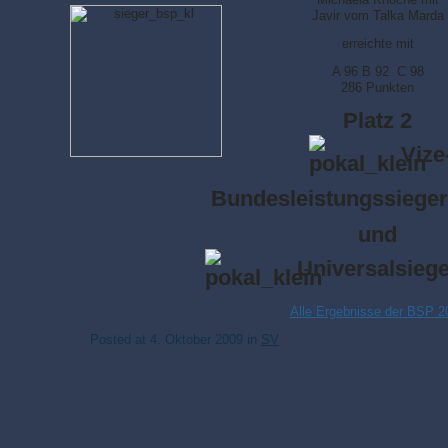
J
avir vom Talka Marda
erreichte mit
A 96 B 92 C 98
286 Punkten
Platz 2
Vize
Bundesleistungssieger
und
Universalsiege
Alle Ergebnisse der BSP 2
Posted at
4. Oktober 2009
in
SV