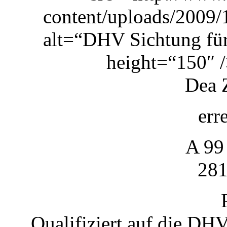
content/uploads/2009
alt=“DHV Sichtung fü
height=“150″ /
Dea 
err
A 99
281
Qualifiziert auf die DH