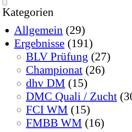
Kategorien
Allgemein
(29)
Ergebnisse
(191)
BLV Prüfung
(27)
Championat
(26)
dhv DM
(15)
DMC Quali / Zucht
(3
FCI WM
(15)
FMBB WM
(16)